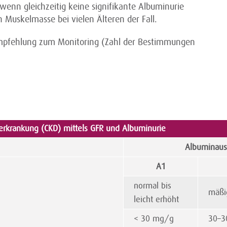
enn gleichzeitig keine signifikante Albuminurie
en Muskelmasse bei vielen Älteren der Fall.
Empfehlung zum Monitoring (Zahl der Bestimmungen
nerkrankung (CKD) mittels GFR und Albuminurie
Albuminaus
A1
normal bis
mäßi
leicht erhöht
< 30 mg/g
30–3