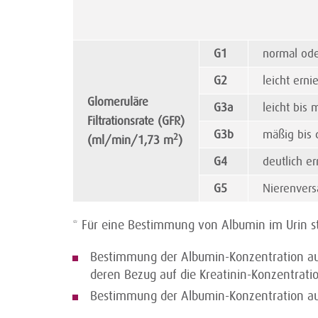
G1
normal od
G2
leicht erni
Glomeruläre
G3a
leicht bis 
Filtrationsrate (GFR)
G3b
mäßig bis d
2
(ml/min/1,73 m
)
G4
deutlich er
G5
Nierenve
* Für eine Bestimmung von Albumin im Urin s
Bestimmung der Albumin-Konzentration a
deren Bezug auf die Kreatinin-Konzentrati
Bestimmung der Albumin-Konzentration 