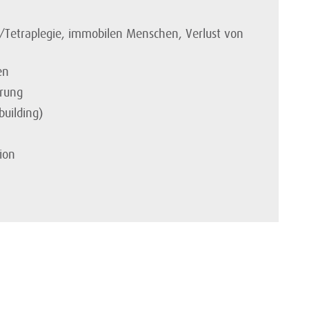
/Tetra­plegie, immobilen Menschen, Verlust von
en
hrung
building)
ion