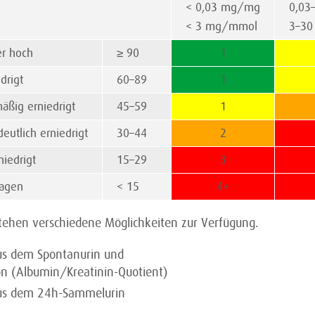
< 0,03 mg/mg
0,03
< 3 mg/mmol
3–3
er hoch
≥ 90
1
edrigt
60–89
1
mäßig erniedrigt
45–59
1
eutlich erniedrigt
30–44
2
niedrigt
15–29
3
rsagen
< 15
4+
tehen verschiedene Möglichkeiten zur Verfügung.
us dem Spontanurin und
on (Albumin/Kreatinin-Quotient)
aus dem 24h-Sammelurin