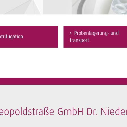
Probenlagerung- und
trifugation
transport
eopoldstraße GmbH Dr. Niede