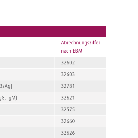
Abrechnungsziffer
nach EBM
32602
32603
HBsAg]
32781
gG, IgM)
32621
32575
32660
32626