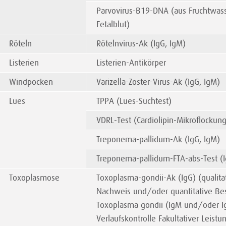
Parvovirus-B19-DNA (aus Fruchtwas
Fetalblut)
Röteln
Rötelnvirus-Ak (IgG, IgM)
Listerien
Listerien-Antikörper
Windpocken
Varizella-Zoster-Virus-Ak (IgG, IgM)
Lues
TPPA (Lues-Suchtest)
VDRL-Test (Cardiolipin-Mikroflockung
Treponema-pallidum-Ak (IgG, IgM)
Treponema-pallidum-FTA-abs-Test (I
Toxoplasmose
Toxoplasma-gondii-Ak (IgG) (qualitat
Nachweis und/oder quantitative B
Toxoplasma gondii (IgM und/oder Ig
Verlaufskontrolle Fakultativer Leistun