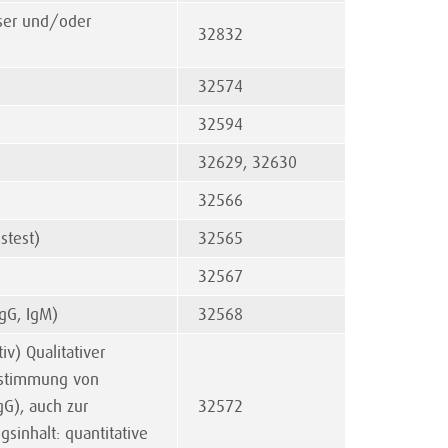
ser und/oder
32832
32574
32594
32629, 32630
32566
stest)
32565
32567
gG, IgM)
32568
iv) Qualitativer
estimmung von
G), auch zur
32572
gsinhalt: quantitative