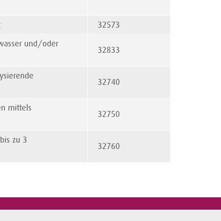
t
32573
twasser und/oder
32833
ysierende
32740
n mittels
32750
bis zu 3
32760